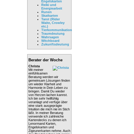
Engelskarten
Reiki und
Energiearbeit
Runen
Skatkarten
Tarot (Rider
Waite, Crowley
etc.)
Tierkommunikation
Traumdeutung
Wahrsagen
Witchboard
Zukunftsdeutung
Berater der Woche
Christa
Mit meiner
einfühlsamen
Beratung werden wir
gemeinsam Lösungen finden
um wieder Klarheit und
Harmonie in Dein Leben zu
bringen. Damit Du wieder
von Herzen lachen kannst.
Ich bin sehr hellfühlig
veranlagt und verfüge über
eine stark ausgeprägte
Intuition die mich nie im Stich
läßt. In meiner Beratung
verwende ich zahlreiche
Kartendecks zu denen ich
Lenormand Karten,
Engelskarten und
Zigeunerkarten nehme. Auch