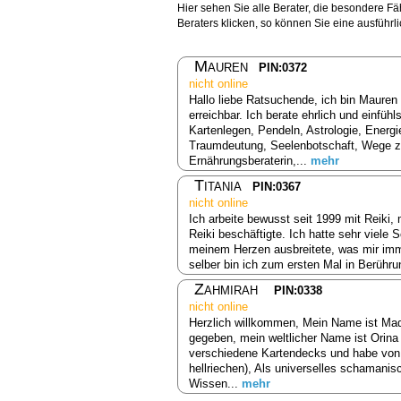
Hier sehen Sie alle Berater, die besondere 
Beraters klicken, so können Sie eine ausführ
Mauren
PIN:0372
nicht online
Hallo liebe Ratsuchende, ich bin Mauren 
erreichbar. Ich berate ehrlich und einfühl
Kartenlegen, Pendeln, Astrologie, Energi
Traumdeutung, Seelenbotschaft, Wege zu
Ernährungsberaterin,...
mehr
Titania
PIN:0367
nicht online
Ich arbeite bewusst seit 1999 mit Reiki,
Reiki beschäftigte. Ich hatte sehr viele 
meinem Herzen ausbreitete, was mir imme
selber bin ich zum ersten Mal in Berühr
Zahmirah
PIN:0338
nicht online
Herzlich willkommen, Mein Name ist Mad
gegeben, mein weltlicher Name ist Orin
verschiedene Kartendecks und habe von Ge
hellriechen), Als universelles schaman
Wissen...
mehr