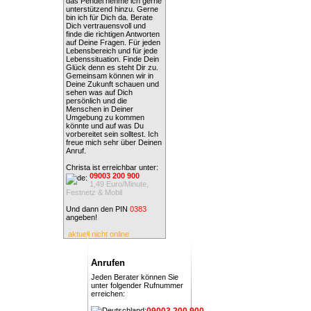
das Pendel nehme ich gerne
unterstützend hinzu. Gerne
bin ich für Dich da. Berate
Dich vertrauensvoll und
finde die richtigen Antworten
auf Deine Fragen. Für jeden
Lebensbereich und für jede
Lebenssituation. Finde Dein
Glück denn es steht Dir zu.
Gemeinsam können wir in
Deine Zukunft schauen und
sehen was auf Dich
persönlich und die
Menschen in Deiner
Umgebung zu kommen
könnte und auf was Du
vorbereitet sein solltest. Ich
freue mich sehr über Deinen
Anruf.
Christa ist erreichbar unter:
09003 200 900
1,49 Euro/Minute,
Festnetz & Mobil
Und dann den PIN
0383
angeben!
aktuell nicht online
Anrufen
Jeden Berater können Sie
unter folgender Rufnummer
erreichen:
09003 200 900