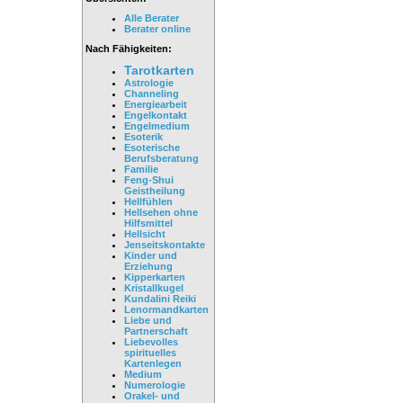
Alle Berater
Berater online
Nach Fähigkeiten:
Tarotkarten
Astrologie
Channeling
Energiearbeit
Engelkontakt
Engelmedium
Esoterik
Esoterische
Berufsberatung
Familie
Feng-Shui
Geistheilung
Hellfühlen
Hellsehen ohne
Hilfsmittel
Hellsicht
Jenseitskontakte
Kinder und
Erziehung
Kipperkarten
Kristallkugel
Kundalini Reiki
Lenormandkarten
Liebe und
Partnerschaft
Liebevolles
spirituelles
Kartenlegen
Medium
Numerologie
Orakel- und