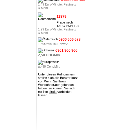
1,49 Euro/Minute, Festnetz
& Mobil
11879
Frage nach
TAROTWELT24
1,99 Euro/Minute, Festnetz
& Mobil
0900 606 678
1,80€/Min. inkl. MwSt.
0901 900 900
2,50 CHF/Min.
ab 99 Cent/Min.
Unter diesen Rufnummern
stellen sich alle Berater kurz
vor. Wenn Sie Ihren
Wunschberater gefunden
haben, so können Sie sich
mit ihm
direkt
verbinden
lassen.