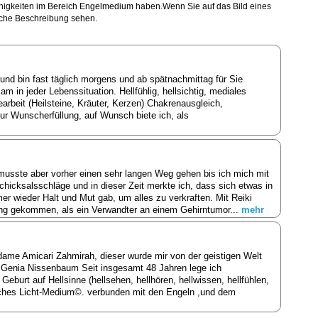
Fähigkeiten im Bereich Engelmedium haben.Wenn Sie auf das Bild eines
liche Beschreibung sehen.
und bin fast täglich morgens und ab spätnachmittag für Sie
sam in jeder Lebenssituation. Hellfühlig, hellsichtig, mediales
earbeit (Heilsteine, Kräuter, Kerzen) Chakrenausgleich,
r Wunscherfüllung, auf Wunsch biete ich, als
 musste aber vorher einen sehr langen Weg gehen bis ich mich mit
Schicksalsschläge und in dieser Zeit merkte ich, dass sich etwas in
r wieder Halt und Mut gab, um alles zu verkraften. Mit Reiki
ung gekommen, als ein Verwandter an einem Gehirntumor...
mehr
ame Amicari Zahmirah, dieser wurde mir von der geistigen Welt
a Genia Nissenbaum Seit insgesamt 48 Jahren lege ich
burt auf Hellsinne (hellsehen, hellhören, hellwissen, hellfühlen,
isches Licht-Medium©. verbunden mit den Engeln ,und dem