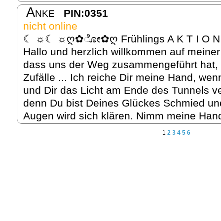
Anke
PIN:0351
nicht online
☾ ☼☾ ☼ღ✿ೋ✿ღ Frühlings A K T I 
Hallo und herzlich willkommen auf meiner 
dass uns der Weg zusammengeführt hat, d
Zufälle ... Ich reiche Dir meine Hand, we
und Dir das Licht am Ende des Tunnels ve
denn Du bist Deines Glückes Schmied un
Augen wird sich klären. Nimm meine Hand
1
2
3
4
5
6