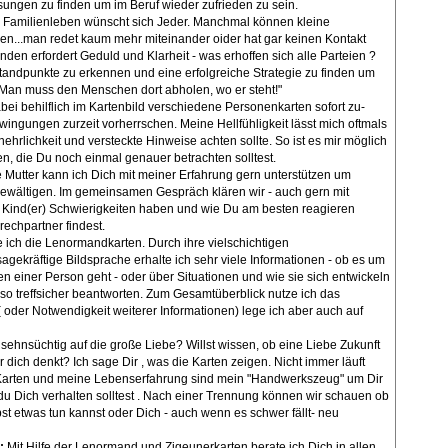
ungen zu finden um im Beruf wieder zufrieden zu sein.
Familienleben wünscht sich Jeder. Manchmal können kleine
en...man redet kaum mehr miteinander oider hat gar keinen Kontakt
nden erfordert Geduld und Klarheit - was erhoffen sich alle Parteien ?
tandpunkte zu erkennen und eine erfolgreiche Strategie zu finden um
Man muss den Menschen dort abholen, wo er steht!"
bei behilflich im Kartenbild verschiedene Personenkarten sofort zu-
ingungen zurzeit vorherrschen. Meine Hellfühligkeit lässt mich oftmals
hrlichkeit und versteckte Hinweise achten sollte. So ist es mir möglich
, die Du noch einmal genauer betrachten solltest.
 Mutter kann ich Dich mit meiner Erfahrung gern unterstützen um
bewältigen. Im gemeinsamen Gespräch klären wir - auch gern mit
) Kind(er) Schwierigkeiten haben und wie Du am besten reagieren
prechpartner findest.
ich die Lenormandkarten. Durch ihre vielschichtigen
gekräftige Bildsprache erhalte ich sehr viele Informationen - ob es um
einer Person geht - oder über Situationen und wie sie sich entwickeln
o treffsicher beantworten. Zum Gesamtüberblick nutze ich das
oder Notwendigkeit weiterer Informationen) lege ich aber auch auf
sehnsüchtig auf die große Liebe? Willst wissen, ob eine Liebe Zukunft
dich denkt? Ich sage Dir , was die Karten zeigen. Nicht immer läuft
ie Karten und meine Lebenserfahrung sind mein "Handwerkszeug" um Dir
u Dich verhalten solltest . Nach einer Trennung können wir schauen ob
bst etwas tun kannst oder Dich - auch wenn es schwer fällt- neu
:
Mit Hilfe der Lenormand und Zigeunerkarten berate ich Dich in allen