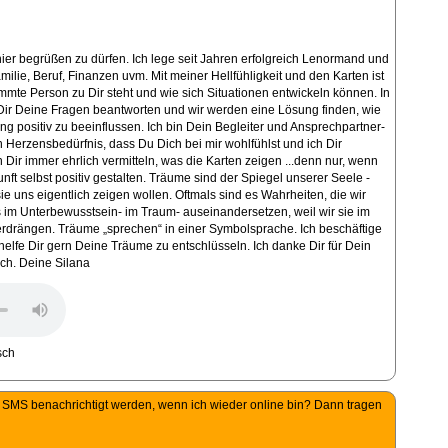
hier begrüßen zu dürfen. Ich lege seit Jahren erfolgreich Lenormand und
milie, Beruf, Finanzen uvm. Mit meiner Hellfühligkeit und den Karten ist
mmte Person zu Dir steht und wie sich Situationen entwickeln können. In
r Deine Fragen beantworten und wir werden eine Lösung finden, wie
ng positiv zu beeinflussen. Ich bin Dein Begleiter und Ansprechpartner-
n Herzensbedürfnis, dass Du Dich bei mir wohlfühlst und ich Dir
 Dir immer ehrlich vermitteln, was die Karten zeigen ...denn nur, wenn
ft selbst positiv gestalten. Träume sind der Spiegel unserer Seele -
sie uns eigentlich zeigen wollen. Oftmals sind es Wahrheiten, die wir
s im Unterbewusstsein- im Traum- auseinandersetzen, weil wir sie im
rdrängen. Träume „sprechen“ in einer Symbolsprache. Ich beschäftige
elfe Dir gern Deine Träume zu entschlüsseln. Ich danke Dir für Dein
ch. Deine Silana
per SMS benachrichtigt werden, wenn ich wieder online bin? Dann tragen