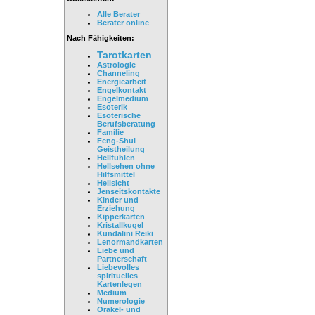
Alle Berater
Berater online
Nach Fähigkeiten:
Tarotkarten
Astrologie
Channeling
Energiearbeit
Engelkontakt
Engelmedium
Esoterik
Esoterische
Berufsberatung
Familie
Feng-Shui
Geistheilung
Hellfühlen
Hellsehen ohne
Hilfsmittel
Hellsicht
Jenseitskontakte
Kinder und
Erziehung
Kipperkarten
Kristallkugel
Kundalini Reiki
Lenormandkarten
Liebe und
Partnerschaft
Liebevolles
spirituelles
Kartenlegen
Medium
Numerologie
Orakel- und