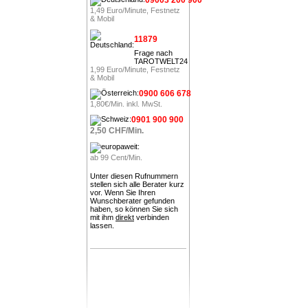
1,49 Euro/Minute, Festnetz
& Mobil
11879
Frage nach
TAROTWELT24
1,99 Euro/Minute, Festnetz
& Mobil
0900 606 678
1,80€/Min. inkl. MwSt.
0901 900 900
2,50 CHF/Min.
ab 99 Cent/Min.
Unter diesen Rufnummern
stellen sich alle Berater kurz
vor. Wenn Sie Ihren
Wunschberater gefunden
haben, so können Sie sich
mit ihm
direkt
verbinden
lassen.