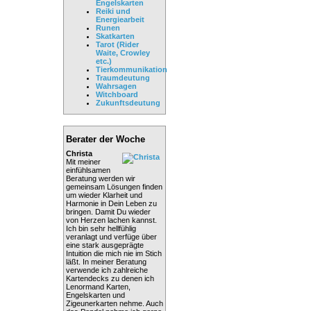
Engelskarten
Reiki und
Energiearbeit
Runen
Skatkarten
Tarot (Rider
Waite, Crowley
etc.)
Tierkommunikation
Traumdeutung
Wahrsagen
Witchboard
Zukunftsdeutung
Berater der Woche
Christa
Mit meiner
einfühlsamen
Beratung werden wir
gemeinsam Lösungen finden
um wieder Klarheit und
Harmonie in Dein Leben zu
bringen. Damit Du wieder
von Herzen lachen kannst.
Ich bin sehr hellfühlig
veranlagt und verfüge über
eine stark ausgeprägte
Intuition die mich nie im Stich
läßt. In meiner Beratung
verwende ich zahlreiche
Kartendecks zu denen ich
Lenormand Karten,
Engelskarten und
Zigeunerkarten nehme. Auch