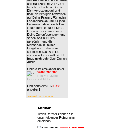
das Pendel nehme ich gerne
unterstützend hinzu. Gerne
bin ich für Dich da. Berate
Dich vertrauensvoll und
finde die richtigen Antworten
auf Deine Fragen. Für jeden
Lebensbereich und für jede
Lebenssituation. Finde Dein
Glück denn es steht Dir zu.
Gemeinsam können wir in
Deine Zukunft schauen und
sehen was auf Dich
persönlich und die
Menschen in Deiner
Umgebung zu kommen
könnte und auf was Du
vorbereitet sein solltest. Ich
freue mich sehr über Deinen
Anruf.
Christa ist erreichbar unter:
09003 200 900
1,49 Euro/Minute,
Festnetz & Mobil
Und dann den PIN
0383
angeben!
aktuell nicht online
Anrufen
Jeden Berater können Sie
unter folgender Rufnummer
erreichen:
09003 200 900