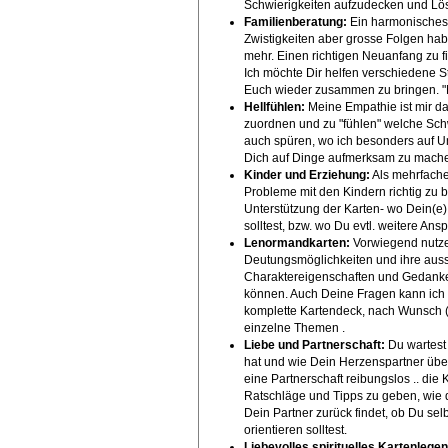
Schwierigkeiten aufzudecken und Lös
Familienberatung:
Ein harmonisches 
Zwistigkeiten aber grosse Folgen hab
mehr. Einen richtigen Neuanfang zu fi
Ich möchte Dir helfen verschiedene S
Euch wieder zusammen zu bringen. "
Hellfühlen:
Meine Empathie ist mir da
zuordnen und zu "fühlen" welche Schw
auch spüren, wo ich besonders auf Une
Dich auf Dinge aufmerksam zu machen
Kinder und Erziehung:
Als mehrfache
Probleme mit den Kindern richtig zu 
Unterstützung der Karten- wo Dein(e
solltest, bzw. wo Du evtl. weitere Ans
Lenormandkarten:
Vorwiegend nutze 
Deutungsmöglichkeiten und ihre aussa
Charaktereigenschaften und Gedanken 
können. Auch Deine Fragen kann ich s
komplette Kartendeck, nach Wunsch ( 
einzelne Themen .
Liebe und Partnerschaft:
Du wartest 
hat und wie Dein Herzenspartner über 
eine Partnerschaft reibungslos .. d
Ratschläge und Tipps zu geben, wie d
Dein Partner zurück findet, ob Du sel
orientieren solltest.
Liebevolles spirituelles Kartenlegen