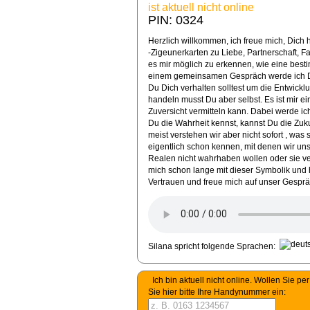
ist aktuell nicht online
PIN: 0324
Herzlich willkommen, ich freue mich, Dich 
-Zigeunerkarten zu Liebe, Partnerschaft, Fa
es mir möglich zu erkennen, wie eine besti
einem gemeinsamen Gespräch werde ich Di
Du Dich verhalten solltest um die Entwicklu
handeln musst Du aber selbst. Es ist mir ei
Zuversicht vermitteln kann. Dabei werde ich
Du die Wahrheit kennst, kannst Du die Zukun
meist verstehen wir aber nicht sofort , was 
eigentlich schon kennen, mit denen wir un
Realen nicht wahrhaben wollen oder sie ve
mich schon lange mit dieser Symbolik und h
Vertrauen und freue mich auf unser Gesprä
Silana spricht folgende Sprachen:
Ich bin aktuell nicht online. Wollen Sie 
Sie hier bitte Ihre Handynummer ein: