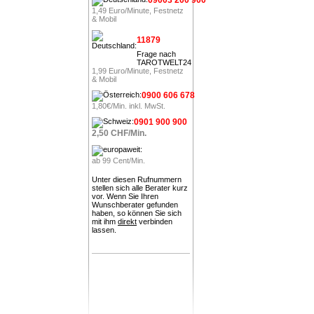
1,49 Euro/Minute, Festnetz
& Mobil
11879
Frage nach
TAROTWELT24
1,99 Euro/Minute, Festnetz
& Mobil
0900 606 678
1,80€/Min. inkl. MwSt.
0901 900 900
2,50 CHF/Min.
ab 99 Cent/Min.
Unter diesen Rufnummern
stellen sich alle Berater kurz
vor. Wenn Sie Ihren
Wunschberater gefunden
haben, so können Sie sich
mit ihm
direkt
verbinden
lassen.