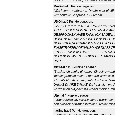
der kurzen zeit sehr gut erkannt. ich werde 
Merlin
hat 5 Punkte gegeben:
"Wie immer , einfach toll. Du bist sehr einf
wundervolle Gespräch. L.G. Merlin"
UDO
hat 5 Punkte gegeben:
"GRÜßLE !!!!!!!!!!!!!!!! DU WURDEST 
TREFFSICHER SEIN SOLLEN. AM ANFANG 
GESPROCHEN HABE KANN ICH SAGEN...
DEINE BERATUNGEN SIND LIEBEVOLL UN
GEBORGEN,VERSTANDEN UND AUFGEHOBE
EINGETROFFEN,GENAUSO WIE DU ES ZE
ERHALTEN!!!!!!!!!!!!!! UND ............
GELD BEKOMMEN. DU BIST DER HAMMER!!
UDO"
Michael
hat 5 Punkte gegeben:
"Siaska, ich danke dir erneut für deine wu
Teil eingetroffen.Meine Freundin ist wirkl
Ich hätte NIE daran geglaubt. Ich habe dei
DANKE DANKE DANKE. Du hast mich mit dei
werde mich auf jedenfall wieder melden. Ic
Ute
hat 4 Punkte gegeben:
"Liebe Siaska, du bist mir immer wieder ei
den Rat deiner Karten befolgen. Melde mich a
nadine
hat 5 Punkte gegeben: