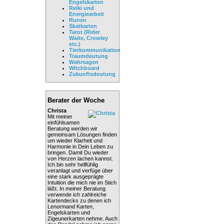
Engelskarten
Reiki und
Energiearbeit
Runen
Skatkarten
Tarot (Rider
Waite, Crowley
etc.)
Tierkommunikation
Traumdeutung
Wahrsagen
Witchboard
Zukunftsdeutung
Berater der Woche
Christa
Mit meiner
einfühlsamen
Beratung werden wir
gemeinsam Lösungen finden
um wieder Klarheit und
Harmonie in Dein Leben zu
bringen. Damit Du wieder
von Herzen lachen kannst.
Ich bin sehr hellfühlig
veranlagt und verfüge über
eine stark ausgeprägte
Intuition die mich nie im Stich
läßt. In meiner Beratung
verwende ich zahlreiche
Kartendecks zu denen ich
Lenormand Karten,
Engelskarten und
Zigeunerkarten nehme. Auch