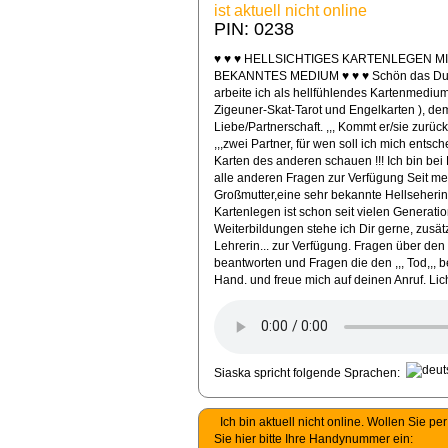
ist aktuell nicht online
PIN: 0238
♥ ♥ ♥ HELLSICHTIGES KARTENLEGEN M
BEKANNTES MEDIUM ♥ ♥ ♥ Schön das Du mic
arbeite ich als hellfühlendes Kartenmediu
Zigeuner-Skat-Tarot und Engelkarten ), dem
Liebe/Partnerschaft. ,,, Kommt er/sie zurück?,
,,,zwei Partner, für wen soll ich mich entsc
Karten des anderen schauen !!! Ich bin bei 
alle anderen Fragen zur Verfügung Seit mei
Großmutter,eine sehr bekannte Hellseherin 
Kartenlegen ist schon seit vielen Generatio
Weiterbildungen stehe ich Dir gerne, zusät
Lehrerin... zur Verfügung. Fragen über den
beantworten und Fragen die den ,,, Tod,,, be
Hand. und freue mich auf deinen Anruf. Lic
Siaska spricht folgende Sprachen:
Ich bin aktuell nicht online. Wollen Sie 
Sie hier bitte Ihre Handynummer ein: