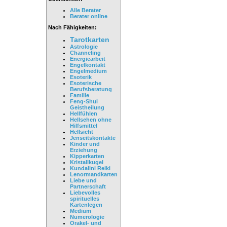
Alle Berater
Berater online
Nach Fähigkeiten:
Tarotkarten
Astrologie
Channeling
Energiearbeit
Engelkontakt
Engelmedium
Esoterik
Esoterische
Berufsberatung
Familie
Feng-Shui
Geistheilung
Hellfühlen
Hellsehen ohne
Hilfsmittel
Hellsicht
Jenseitskontakte
Kinder und
Erziehung
Kipperkarten
Kristallkugel
Kundalini Reiki
Lenormandkarten
Liebe und
Partnerschaft
Liebevolles
spirituelles
Kartenlegen
Medium
Numerologie
Orakel- und