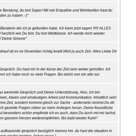
lle Beratung, du bist Super! Mit viel Empathie und Wohlwollen hast du
nden zu haben :-)"
 Beraterin die ich je gefunden habe. Ich kann jetzt sagen !!!!!! ALLES
 herzlich wie Du bist. Du bist Weltklasse. Ich werde mich wieder
 Deine Simone"
rauf ob es im November richtig knallt.Wird ja auch Zeit. Alles Liebe Dir
Gespräch. Du hast mir in der kürze der Zeit sehr weiter geholfen. Ich
nn ich habe noch so viele Fragen. Bis dahin von mir alle nur
das wertvolle Gespräch und Deine Unterstützung. Also, ich bin
iven, klaren und eindeutigen Arbeit und Kommunikation. Inhaltlich sehr
ine Zeit, sondern kommst gleich zur Sache - anderseits nimmst Du dir
rch gezielte Fragen näher an mein Anliegen heran. Deine freundliche
und besonders schön empfinde ich es auch, dass Du auch mit mir lachst.
von ganzem Herzen weiterempfehlen. Bis bald wieder Karin"
d aufbauende gespräch bezüglich meines hm. du hast die situation in