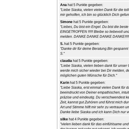
Ana
hat 5 Punkte gegeben:
"Liebe Siaska, vielen vielen Dank für die to
mir geholfen, ich bin so glücklich Dich gefu
Simone
hat 5 Punkte gegeben:
"Liebes, Du bist ein Engel. Du bist die beste
EINGETROFFEN !!!!!! Bleibe so liebevoll und
melden. DANKE DANKE DANKE DANKE!!!!!!
S.
hat 5 Punkte gegeben:
"Danke dir für deine Beratung.Bin gespannt d
S."
claudia
hat 5 Punkte gegeben:
"Liebe Siaska, vielen lieben dank für unser 
werde mich sicher wieder bei Dir melden, de
möglichen guten Wünsche für Dich."
Karin
hat 5 Punkte gegeben:
"Liebe Siaska, erst einmal vielen Dank für 
beeindruckt von Deiner empathischen, intuit
präzise und eindeutig. Du verschwendest ke
Zeit, kannst gut Zuhören und führst mich du
Art und Stimme hilft mir sehr zu vertrauen 
Danke liebe Siaska und ich kann Dich nur 
silke
hat 4 Punkte gegeben:
"vielen lieben dank für das einfühlsame un