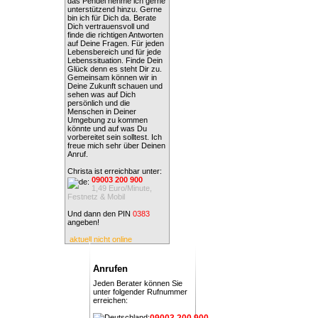
das Pendel nehme ich gerne
unterstützend hinzu. Gerne
bin ich für Dich da. Berate
Dich vertrauensvoll und
finde die richtigen Antworten
auf Deine Fragen. Für jeden
Lebensbereich und für jede
Lebenssituation. Finde Dein
Glück denn es steht Dir zu.
Gemeinsam können wir in
Deine Zukunft schauen und
sehen was auf Dich
persönlich und die
Menschen in Deiner
Umgebung zu kommen
könnte und auf was Du
vorbereitet sein solltest. Ich
freue mich sehr über Deinen
Anruf.
Christa ist erreichbar unter:
09003 200 900
1,49 Euro/Minute,
Festnetz & Mobil
Und dann den PIN
0383
angeben!
aktuell nicht online
Anrufen
Jeden Berater können Sie
unter folgender Rufnummer
erreichen:
09003 200 900