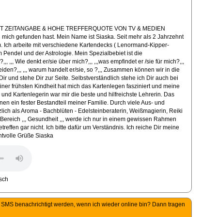
IT ZEITANGABE & HOHE TREFFERQUOTE VON TV & MEDIEN
h gefunden hast. Mein Name ist Siaska. Seit mehr als 2 Jahrzehnt
m. Ich arbeite mit verschiedene Kartendecks ( Lenormand-Kipper-
 Pendel und der Astrologie. Mein Spezialbebiet ist die
,, ,,, Wie denkt er/sie über mich?,,, ,,,was empfindet er /sie für mich?,,,
heiden?,,, ,,, warum handelt er/sie, so ?,,, Zusammen können wir in die
Dir und stehe Dir zur Seite. Selbstverständlich stehe ich Dir auch bei
ner frühsten Kindheit hat mich das Kartenlegen fasziniert und meine
und Kartenlegerin war mir die beste und hilfreichste Lehrerin. Das
nen ein fester Bestandteil meiner Familie. Durch viele Aus- und
zlich als Aroma - Bachblüten - Edelsteinberaterin, Weißmagierin, Reiki
 Bereich ,,, Gesundheit ,,, werde ich nur in einem gewissen Rahmen
treffen gar nicht. Ich bitte dafür um Verständnis. Ich reiche Dir meine
htvolle Grüße Siaska
per SMS benachrichtigt werden, wenn ich wieder online bin? Dann tragen