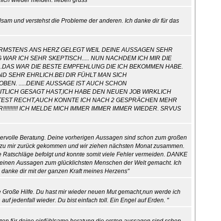
mich wieder melden. lieben gruss "
ühlsam und verstehst die Probleme der anderen. Ich danke dir für das
MIR WÄRMSTENS ANS HERZ GELEGT WEIL DEINE AUSSAGEN SEHR
WAR ICH SEHR SKEPTISCH..... NUN NACHDEM ICH MIR DIE
..DAS WAR DIE BESTE EMPFEHLUNG DIE ICH BEKOMMEN HABE.
D SEHR EHRLICH.BEI DIR FÜHLT MAN SICH
N. .....DEINE AUSSAGE IST AUCH SCHON
ITLICH GESAGT HAST,ICH HABE DEN NEUEN JOB WIRKLICH
.....DU HATTEST RECHT,AUCH KONNTE ICH NACH 2 GESPRÄCHEN MEHR
!!!!!!!! ICH MELDE MICH IMMER IMMER IMMER WIEDER. SRVUS
ndervolle Beratung. Deine vorherigen Aussagen sind schon zum großen
ich zu mir zurück gekommen und wir ziehen nächsten Monat zusammen.
ne Ratschläge befolgt und konnte somit viele Fehler vermeiden. DANKE
nen Aussagen zum glücklichsten Menschen der Welt gemacht. Ich
h danke dir mit der ganzen Kraft meines Herzens"
ne Große Hilfe. Du hast mir wieder neuen Mut gemacht,nun werde ich
uf jedenfall wieder. Du bist einfach toll. Ein Engel auf Erden. "