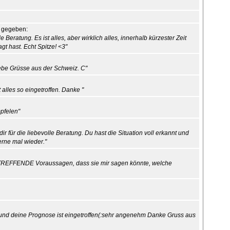
 gegeben:
Beratung. Es ist alles, aber wirklich alles, innerhalb kürzester Zeit
t hast. Echt Spitze! <3"
Liebe Grüsse aus der Schweiz. C"
alles so eingetroffen. Danke "
mpfelen"
ir für die liebevolle Beratung. Du hast die Situation voll erkannt und
erne mal wieder."
REFFENDE Voraussagen, dass sie mir sagen könnte, welche
 und deine Prognose ist eingetroffen(:sehr angenehm Danke Gruss aus