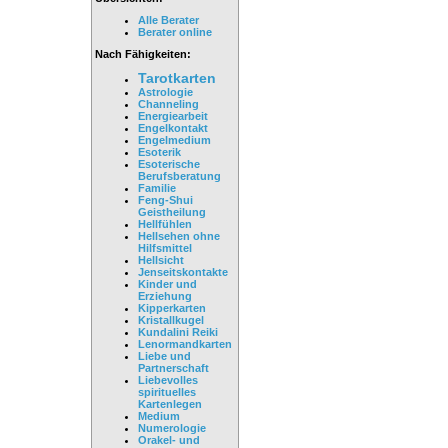
Alle Berater
Berater online
Nach Fähigkeiten:
Tarotkarten
Astrologie
Channeling
Energiearbeit
Engelkontakt
Engelmedium
Esoterik
Esoterische
Berufsberatung
Familie
Feng-Shui
Geistheilung
Hellfühlen
Hellsehen ohne
Hilfsmittel
Hellsicht
Jenseitskontakte
Kinder und
Erziehung
Kipperkarten
Kristallkugel
Kundalini Reiki
Lenormandkarten
Liebe und
Partnerschaft
Liebevolles
spirituelles
Kartenlegen
Medium
Numerologie
Orakel- und