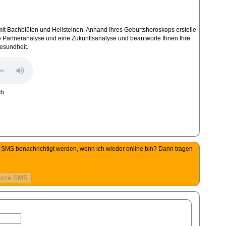
e mit Bachblüten und Heilsteinen. Anhand Ihres Geburtshoroskops erstelle
ne Partneranalyse und eine Zukunftsanalyse und beantworte Ihnen Ihre
Gesundheit.
per SMS benachrichtigt werden, wenn ich wieder online bin? Dann tragen