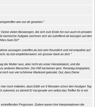
so eingetroffen wie von dir gesehen."
ür Deine vielen Beratungen, die sich zum Ende hin nun auch im privaten
die karmische Aufgabe zeichnen sich als zutreffend ab bezogen auf den
lles Gute Dir!"
deine aussagen zutreffen,du bist sehr freundlich und mit empathie auf
ht. du bist empfehlenswert. ein grosser dank an dich "
stag der Mutter raus, aber nicht als unser Heiratsdatum, und die
 zu anderen Menschen. Der HM hat keinen gem. Reisetag eingeplant,
t mich nun viel schlimme Wartezeit gekostet. Gut, dass Deine
 hier noch mitteilen, dass Edith vor 9 Monaten schon den heutigen Tag
 zukommt..es stimmt! Er hat gerade von selbst das Treffen für in ein
ren eintreffenden Prognosen. Zudem waren ihre Interpretationen die