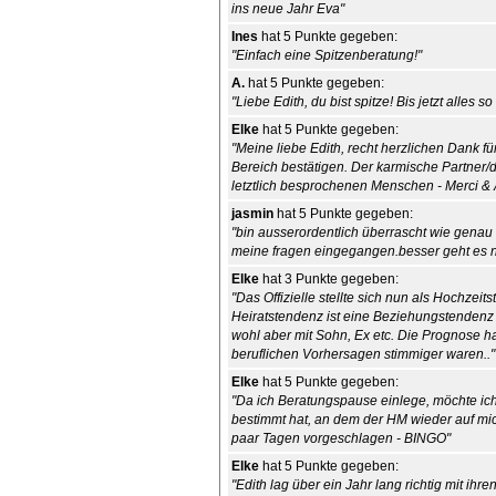
ins neue Jahr Eva"
Ines
hat 5 Punkte gegeben:
"Einfach eine Spitzenberatung!"
A.
hat 5 Punkte gegeben:
"Liebe Edith, du bist spitze! Bis jetzt alles 
Elke
hat 5 Punkte gegeben:
"Meine liebe Edith, recht herzlichen Dank f
Bereich bestätigen. Der karmische Partner/
letztlich besprochenen Menschen - Merci & A
jasmin
hat 5 Punkte gegeben:
"bin ausserordentlich überrascht wie genau 
meine fragen eingegangen.besser geht es nic
Elke
hat 3 Punkte gegeben:
"Das Offizielle stellte sich nun als Hochzeit
Heiratstendenz ist eine Beziehungstendenz
wohl aber mit Sohn, Ex etc. Die Prognose ha
beruflichen Vorhersagen stimmiger waren.."
Elke
hat 5 Punkte gegeben:
"Da ich Beratungspause einlege, möchte ich
bestimmt hat, an dem der HM wieder auf mich
paar Tagen vorgeschlagen - BINGO"
Elke
hat 5 Punkte gegeben:
"Edith lag über ein Jahr lang richtig mit ih