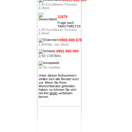
1,49 Euro/Minute, Festnetz
& Mobil
11879
Frage nach
TAROTWELT24
1,99 Euro/Minute, Festnetz
& Mobil
0900 606 678
1,80€/Min. inkl. MwSt.
0901 900 900
2,50 CHF/Min.
ab 99 Cent/Min.
Unter diesen Rufnummern
stellen sich alle Berater kurz
vor. Wenn Sie Ihren
Wunschberater gefunden
haben, so können Sie sich
mit ihm
direkt
verbinden
lassen.