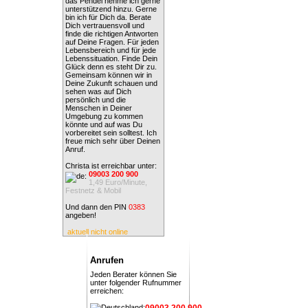
das Pendel nehme ich gerne
unterstützend hinzu. Gerne
bin ich für Dich da. Berate
Dich vertrauensvoll und
finde die richtigen Antworten
auf Deine Fragen. Für jeden
Lebensbereich und für jede
Lebenssituation. Finde Dein
Glück denn es steht Dir zu.
Gemeinsam können wir in
Deine Zukunft schauen und
sehen was auf Dich
persönlich und die
Menschen in Deiner
Umgebung zu kommen
könnte und auf was Du
vorbereitet sein solltest. Ich
freue mich sehr über Deinen
Anruf.
Christa ist erreichbar unter:
09003 200 900
1,49 Euro/Minute,
Festnetz & Mobil
Und dann den PIN
0383
angeben!
aktuell nicht online
Anrufen
Jeden Berater können Sie
unter folgender Rufnummer
erreichen:
09003 200 900