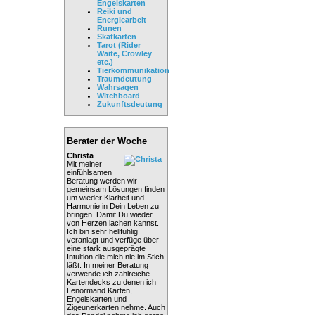
Engelskarten
Reiki und
Energiearbeit
Runen
Skatkarten
Tarot (Rider
Waite, Crowley
etc.)
Tierkommunikation
Traumdeutung
Wahrsagen
Witchboard
Zukunftsdeutung
Berater der Woche
Christa
Mit meiner
einfühlsamen
Beratung werden wir
gemeinsam Lösungen finden
um wieder Klarheit und
Harmonie in Dein Leben zu
bringen. Damit Du wieder
von Herzen lachen kannst.
Ich bin sehr hellfühlig
veranlagt und verfüge über
eine stark ausgeprägte
Intuition die mich nie im Stich
läßt. In meiner Beratung
verwende ich zahlreiche
Kartendecks zu denen ich
Lenormand Karten,
Engelskarten und
Zigeunerkarten nehme. Auch