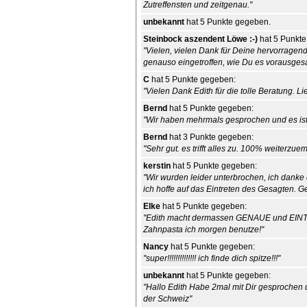
Zutreffensten und zeitgenau."
unbekannt
hat 5 Punkte gegeben.
Steinbock aszendent Löwe :-)
hat 5 Punkte
"Vielen, vielen Dank für Deine hervorragende 
genauso eingetroffen, wie Du es vorausgesag
C
hat 5 Punkte gegeben:
"Vielen Dank Edith für die tolle Beratung. 
Bernd
hat 5 Punkte gegeben:
"Wir haben mehrmals gesprochen und es ist 
Bernd
hat 3 Punkte gegeben:
"Sehr gut. es trifft alles zu. 100% weiterzue
kerstin
hat 5 Punkte gegeben:
"Wir wurden leider unterbrochen, ich danke d
ich hoffe auf das Eintreten des Gesagten. G
Elke
hat 5 Punkte gegeben:
"Edith macht dermassen GENAUE und EINT
Zahnpasta ich morgen benutze!"
Nancy
hat 5 Punkte gegeben:
"super!!!!!!!!!!!!!! ich finde dich spitze!!!"
unbekannt
hat 5 Punkte gegeben:
"Hallo Edith Habe 2mal mit Dir gesprochen
der Schweiz"