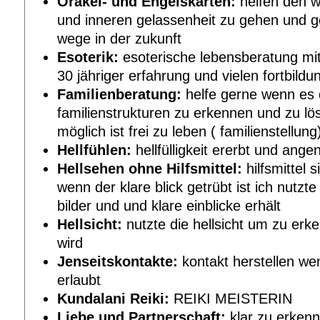
Orakel- und Engelskarten:
helfen den w
und inneren gelassenheit zu gehen und g
wege in der zukunft
Esoterik:
esoterische lebensberatung mit
30 jähriger erfahrung und vielen fortbildu
Familienberatung:
helfe gerne wenn es 
familienstrukturen zu erkennen und zu l
möglich ist frei zu leben ( familienstellung
Hellfühlen:
hellfülligkeit ererbt und an
Hellsehen ohne Hilfsmittel:
hilfsmittel 
wenn der klare blick getrübt ist ich nutzt
bilder und und klare einblicke erhält
Hellsicht:
nutzte die hellsicht um zu erk
wird
Jenseitskontakte:
kontakt herstellen we
erlaubt
Kundalani Reiki:
REIKI MEISTERIN
Liebe und Partnerschaft:
klar zu erken