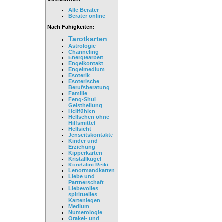
Alle Berater
Berater online
Nach Fähigkeiten:
Tarotkarten
Astrologie
Channeling
Energiearbeit
Engelkontakt
Engelmedium
Esoterik
Esoterische
Berufsberatung
Familie
Feng-Shui
Geistheilung
Hellfühlen
Hellsehen ohne
Hilfsmittel
Hellsicht
Jenseitskontakte
Kinder und
Erziehung
Kipperkarten
Kristallkugel
Kundalini Reiki
Lenormandkarten
Liebe und
Partnerschaft
Liebevolles
spirituelles
Kartenlegen
Medium
Numerologie
Orakel- und