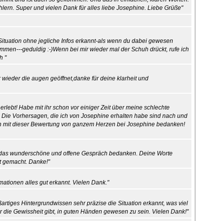
lern. Super und vielen Dank für alles liebe Josephine. Liebe Grüße"
ituation ohne jegliche Infos erkannt-als wenn du dabei gewesen
ommen---geduldig :-)Wenn bei mir wieder mal der Schuh drückt, rufe ich
h "
r wieder die augen geöffnet,danke für deine klarheit und
erlebt! Habe mit ihr schon vor einiger Zeit über meine schlechte
. Die Vorhersagen, die ich von Josephine erhalten habe sind nach und
h mit dieser Bewertung von ganzem Herzen bei Josephine bedanken!
ür das wunderschöne und offene Gespräch bedanken. Deine Worte
t gemacht. Danke!"
mationen alles gut erkannt. Vielen Dank."
tiges Hintergrundwissen sehr präzise die Situation erkannt, was viel
r die Gewissheit gibt, in guten Händen gewesen zu sein. Vielen Dank!"