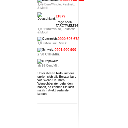
1,49 Euro/Minute, Festnetz
& Mobil
11879
Frage nach
TAROTWELT24
1,99 Euro/Minute, Festnetz
& Mobil
0900 606 678
1,80€/Min. inkl. MwSt.
0901 900 900
2,50 CHF/Min.
ab 99 Cent/Min.
Unter diesen Rufnummern
stellen sich alle Berater kurz
vor. Wenn Sie Ihren
Wunschberater gefunden
haben, so können Sie sich
mit ihm
direkt
verbinden
lassen.