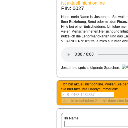
ist aktuell nicht online
PIN: 0027
Hallo, mein Name ist Josephine. Sie wolle
Ihrer Beziehung, Beruf oder mit den Finan
Hilfe bei einer Entscheidung. Ich folge m
vielen Menschen helfen.Hellsicht und Intuiti
nutze ich die Lenormandkarten und das
VERÄNDERN" Ich freue mich auf Ihren Anr
Josephine spricht folgende Sprachen:
Ich bin aktuell nicht online. Wollen Sie 
Sie hier bitte Ihre Handynummer ein:
Ihr Name: