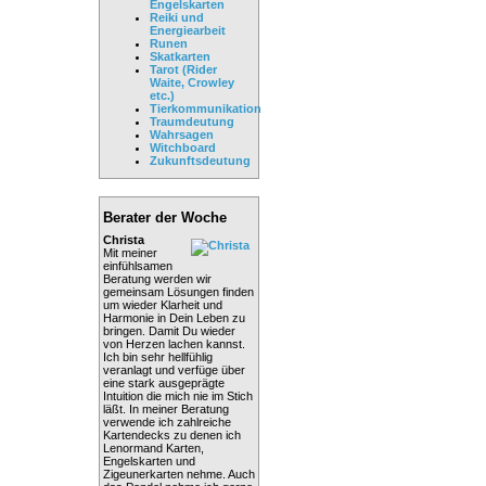
Engelskarten
Reiki und
Energiearbeit
Runen
Skatkarten
Tarot (Rider
Waite, Crowley
etc.)
Tierkommunikation
Traumdeutung
Wahrsagen
Witchboard
Zukunftsdeutung
Berater der Woche
Christa
Mit meiner
einfühlsamen
Beratung werden wir
gemeinsam Lösungen finden
um wieder Klarheit und
Harmonie in Dein Leben zu
bringen. Damit Du wieder
von Herzen lachen kannst.
Ich bin sehr hellfühlig
veranlagt und verfüge über
eine stark ausgeprägte
Intuition die mich nie im Stich
läßt. In meiner Beratung
verwende ich zahlreiche
Kartendecks zu denen ich
Lenormand Karten,
Engelskarten und
Zigeunerkarten nehme. Auch