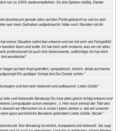
dich nur zu 100% weiterempfehlen. Du bist Spitzen mäßig. Danke
viel drumherum gerede alles auf den Punkt gebracht so soll es sein
leider war mein Guthaben aufgebraucht. hätte noch Stunden mit dir
hat meine Situation sofort klar erkannt und mir mit sehr viel Feingefühl
handeln kann und sollte. Es hat mich sehr erstaunt, was sie mir alles
hr professionell ist auch ihre liebenswerte, auftrichtige Art hat mich
 bist wunderbar"
 Nagel auf den Kopf getroffen, sympathisch, ehrlich, direkt auf meine
ufgezeigt! Ein goldiger Schatz bist Du! Danke schön."
 Aussagen und bist sehr liebevoll und aufbauend. Liebe Grüße"
tolle und liebevolle Beratung! Du hast alles gleich richtig erkannt und
 meine Lernaufgabe schon meistern ;-). Hier noch einmal der Titel des
 (warum wir Menschen so in unser Leben ziehen u. wie wir unseren
mein ganz persönliche Beraterin gefunden! Liebe Grüße, Nicole "
indruckt. Ihre Beratung ist ehrlich, kompetent und liebevoll. Sie sagt
gestimmt und ist auch so gekommen. Und das in einfachen, klaren Worten.