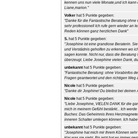
kennen uns nun viele Monate,und ich kann 
Liane,marion."
Volker
hat 5 Punkte gegeben:
"Danke für die Fantastische Beratung ohne 
sehr professionell Ich rufe gern wieder an 
Reden können ganz herzlichen Dank"
S.
hat 5 Punkte gegeben:
"Josephine ist eine grandiose Beraterin. Sie 
und Verstädnis geholfen zu erkennen wo ich 
sagen konnte. Nicht nur, dass die Beratung se
überzeugt. Liebe Josephine vielen Dank, du
unbekannt
hat 5 Punkte gegeben:
"Fantastische Beratung: ohne Vorabinfos den
Fragen geantwortet und den richtigen Weg a
Nicole
hat 5 Punkte gegeben:
"Danke dir Josphine! Du bleibst bei deinen
Nicole
hat 5 Punkte gegeben:
"Liebe Josephine, VIELEN DANK für die ganz 
mich in meinem Gefühl bestärkt... Ich werde
Buches: Das Geheimnis Ihres Herzmagneten
inneren Schalter umlegen können. Ich habe 
unbekannt
hat 5 Punkte gegeben:
"Josephine hat mich mir Ihrem Können sehr be
klar was sie sieht. Bis jetzt hat es immer 