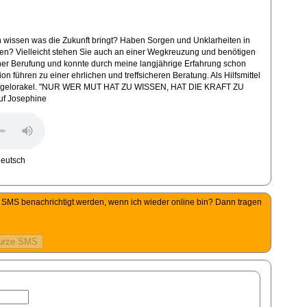
n wissen was die Zukunft bringt? Haben Sorgen und Unklarheiten in
zen? Vielleicht stehen Sie auch an einer Wegkreuzung und benötigen
einer Berufung und konnte durch meine langjährige Erfahrung schon
on führen zu einer ehrlichen und treffsicheren Beratung. Als Hilfsmittel
 Engelorakel. "NUR WER MUT HAT ZU WISSEN, HAT DIE KRAFT ZU
uf Josephine
per SMS benachrichtigt werden, wenn ich wieder online bin? Dann tragen