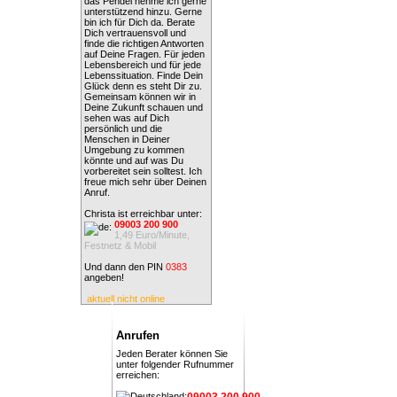
das Pendel nehme ich gerne
unterstützend hinzu. Gerne
bin ich für Dich da. Berate
Dich vertrauensvoll und
finde die richtigen Antworten
auf Deine Fragen. Für jeden
Lebensbereich und für jede
Lebenssituation. Finde Dein
Glück denn es steht Dir zu.
Gemeinsam können wir in
Deine Zukunft schauen und
sehen was auf Dich
persönlich und die
Menschen in Deiner
Umgebung zu kommen
könnte und auf was Du
vorbereitet sein solltest. Ich
freue mich sehr über Deinen
Anruf.
Christa ist erreichbar unter:
09003 200 900
1,49 Euro/Minute,
Festnetz & Mobil
Und dann den PIN
0383
angeben!
aktuell nicht online
Anrufen
Jeden Berater können Sie
unter folgender Rufnummer
erreichen:
09003 200 900