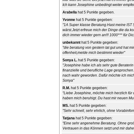
Ich kann Josephine unbedingt weiter empfeh
Arabella
hat 5 Punkte gegeben.
Yvonne
hat 5 Punkte gegeben:
"1A Super klasse Beratung.Hast meine IST S
wärst.Jetzt erfreue mich der Dinge die da k
dich immer wieder gern an!!! 1000*** für Dic
unbekannt
hat 5 Punkte gegeben:
"die beratung von gestern tat gut und hat mi
offenheit,melde mich bestimmt wieder"
Sonya L.
hat 5 Punkte gegeben:
"Josephine habe ich als sehr gute Beraterin 
finanzielle und berufliche Lage gesprochen
nach wahr geworden. Dafür möchte ich mic
Sonya"
R.M.
hat 5 Punkte gegeben:
"Liebe Josephine, möchte mich herzlich f
haben mich beruhigt. Du hast mir neuen Mu
MS.
hat 5 Punkte gegeben:
"Sehr schnell, sehr ehrlich, ohne Vorabinfor
Tatjana
hat 5 Punkte gegeben:
"Eine sehr angenehme Beratung. Ohne großar
Vertrauen in das Können setzt und mir dahe