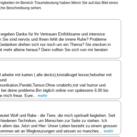
ähigkeiten im Bereich Traumdeutung haben.Wenn Sie auf das Bild eines
liche Beschreibung sehen.
 ergeben Danke für Ihr Vertrauen Einfühlsame und intensive
n Sie sind nervös und Ihnen fehlt die innere Ruhe? Probleme
e Gedanken drehen sich nur noch um ein Thema? Sie stecken in
mehr alleine heraus? Dann sollten Sie sich von mir beraten
rbeite mit karten ( alle decks),kristalkugel lesser,helseher mit
 und
unikation,Pendel,Tensor.Ohne vrrabinfo,mit viel humor und
ei deine probleme.Bin täglich online von spätesens 6.00 bis
de mich freue. Eure...
mehr
et Wolf und Rabe - die Tiere, die mich spirituell begleiten. Seit
rschiedenen Techniken, um Menschen zur Seite zu stehen. Ich
or allem das Jetzt und Hier. Unser Leben besteht zu einem grossen
 kommen wir an Wegkreuzungen und wissen so manches...
mehr