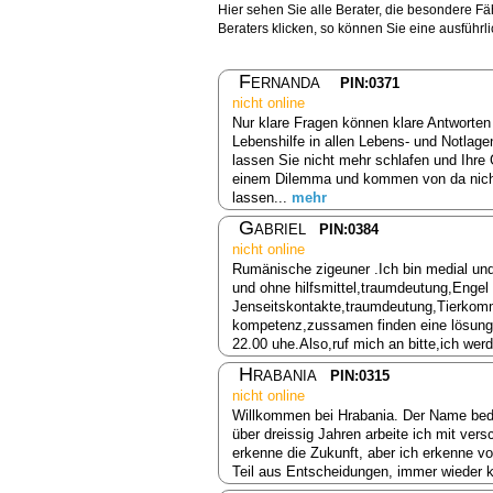
Hier sehen Sie alle Berater, die besondere F
Beraters klicken, so können Sie eine ausführ
Fernanda
PIN:0371
nicht online
Nur klare Fragen können klare Antworten
Lebenshilfe in allen Lebens- und Notlage
lassen Sie nicht mehr schlafen und Ihr
einem Dilemma und kommen von da nicht 
lassen...
mehr
Gabriel
PIN:0384
nicht online
Rumänische zigeuner .Ich bin medial und a
und ohne hilfsmittel,traumdeutung,Engel
Jenseitskontakte,traumdeutung,Tierkomm
kompetenz,zussamen finden eine lösung b
22.00 uhe.Also,ruf mich an bitte,ich wer
Hrabania
PIN:0315
nicht online
Willkommen bei Hrabania. Der Name bedeut
über dreissig Jahren arbeite ich mit ve
erkenne die Zukunft, aber ich erkenne v
Teil aus Entscheidungen, immer wieder