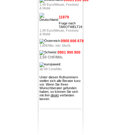
1,49 Euro/Minute, Festnetz
& Mobil
11879
Frage nach
TAROTWELT24
1,99 Euro/Minute, Festnetz
& Mobil
0900 606 678
1,80€/Min. inkl. MwSt.
0901 900 900
2,50 CHF/Min.
ab 99 Cent/Min.
Unter diesen Rufnummern
stellen sich alle Berater kurz
vor. Wenn Sie Ihren
Wunschberater gefunden
haben, so können Sie sich
mit ihm
direkt
verbinden
lassen.