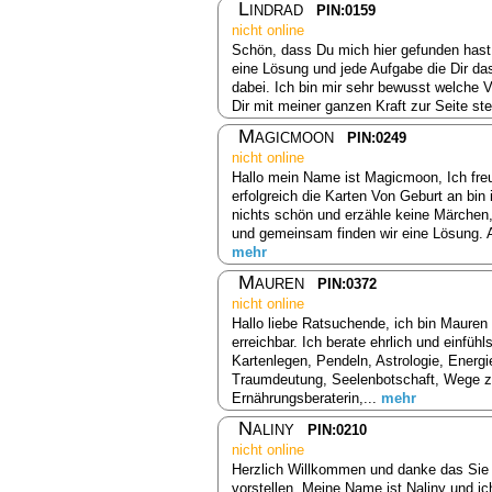
Lindrad
PIN:0159
nicht online
Schön, dass Du mich hier gefunden hast,
eine Lösung und jede Aufgabe die Dir das
dabei. Ich bin mir sehr bewusst welche V
Dir mit meiner ganzen Kraft zur Seite ste
Magicmoon
PIN:0249
nicht online
Hallo mein Name ist Magicmoon, Ich fre
erfolgreich die Karten Von Geburt an bin 
nichts schön und erzähle keine Märchen,
und gemeinsam finden wir eine Lösung. 
mehr
Mauren
PIN:0372
nicht online
Hallo liebe Ratsuchende, ich bin Mauren 
erreichbar. Ich berate ehrlich und einfühl
Kartenlegen, Pendeln, Astrologie, Energi
Traumdeutung, Seelenbotschaft, Wege zu
Ernährungsberaterin,...
mehr
Naliny
PIN:0210
nicht online
Herzlich Willkommen und danke das Sie 
vorstellen. Meine Name ist Naliny und i