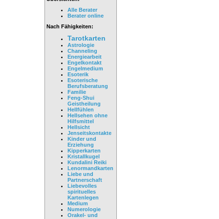
Alle Berater
Berater online
Nach Fähigkeiten:
Tarotkarten
Astrologie
Channeling
Energiearbeit
Engelkontakt
Engelmedium
Esoterik
Esoterische
Berufsberatung
Familie
Feng-Shui
Geistheilung
Hellfühlen
Hellsehen ohne
Hilfsmittel
Hellsicht
Jenseitskontakte
Kinder und
Erziehung
Kipperkarten
Kristallkugel
Kundalini Reiki
Lenormandkarten
Liebe und
Partnerschaft
Liebevolles
spirituelles
Kartenlegen
Medium
Numerologie
Orakel- und