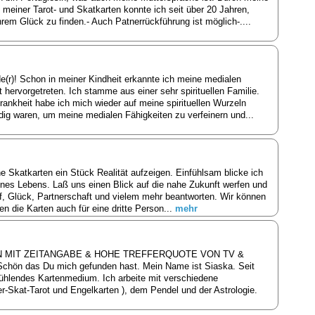
fe meiner Tarot- und Skatkarten konnte ich seit über 20 Jahren,
rem Glück zu finden.- Auch Patnerrückführung ist möglich-....
e(r)! Schon in meiner Kindheit erkannte ich meine medialen
t hervorgetreten. Ich stamme aus einer sehr spirituellen Familie.
nkheit habe ich mich wieder auf meine spirituellen Wurzeln
ig waren, um meine medialen Fähigkeiten zu verfeinern und...
 Skatkarten ein Stück Realität aufzeigen. Einfühlsam blicke ich
eines Lebens. Laß uns einen Blick auf die nahe Zukunft werfen und
f, Glück, Partnerschaft und vielem mehr beantworten. Wir können
n die Karten auch für eine dritte Person...
mehr
N MIT ZEITANGABE & HOHE TREFFERQUOTE VON TV &
 das Du mich gefunden hast. Mein Name ist Siaska. Seit
lfühlendes Kartenmedium. Ich arbeite mit verschiedene
-Skat-Tarot und Engelkarten ), dem Pendel und der Astrologie.