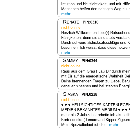
Intuition und Hellsichtigkeit, und mit Hil
Menschen helfen den richtigen Weg zu ih
mehr
Renate
PIN:0310
nicht online
Herzlich Willkommen liebe(r) Ratsuchend
Fähigkeiten, denn sie sind stets verstärk
Durch schwere Schicksalsschläge und Kra
besonnen. Ich weiss, dass diese notwend
mehr
Sammy
PIN:0344
nicht online
Raus aus dem Grau ! Laß Dir durch meine
mit Dir auf die energetische Wahrheit D
Deine brennenden Fragen zu Liebe, Beru
genauer hinsehen und bei starken Energie
Siaska
PIN:0238
nicht online
♥ ♥ ♥ HELLSICHTIGES KARTENLEGE
MEDIEN BEKANNTES MEDIUM ♥ ♥ ♥ Schön
mehr als 2 Jahrzehnt arbeite ich als hel
Kartendecks ( Lenormand-Kipper-Zigeuner
Mein Spezialbebiet ist die...
mehr