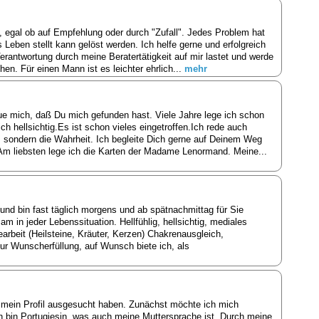
 egal ob auf Empfehlung oder durch "Zufall". Jedes Problem hat
 Leben stellt kann gelöst werden. Ich helfe gerne und erfolgreich
erantwortung durch meine Beratertätigkeit auf mir lastet und werde
hen. Für einen Mann ist es leichter ehrlich...
mehr
ue mich, daß Du mich gefunden hast. Viele Jahre lege ich schon
ich hellsichtig.Es ist schon vieles eingetroffen.Ich rede auch
 sondern die Wahrheit. Ich begleite Dich gerne auf Deinem Weg
Am liebsten lege ich die Karten der Madame Lenormand. Meine...
und bin fast täglich morgens und ab spätnachmittag für Sie
sam in jeder Lebenssituation. Hellfühlig, hellsichtig, mediales
earbeit (Heilsteine, Kräuter, Kerzen) Chakrenausgleich,
r Wunscherfüllung, auf Wunsch biete ich, als
mein Profil ausgesucht haben. Zunächst möchte ich mich
ch bin Portugiesin, was auch meine Muttersprache ist. Durch meine