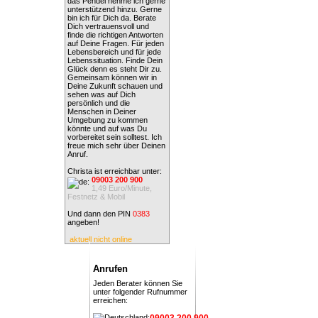
das Pendel nehme ich gerne
unterstützend hinzu. Gerne
bin ich für Dich da. Berate
Dich vertrauensvoll und
finde die richtigen Antworten
auf Deine Fragen. Für jeden
Lebensbereich und für jede
Lebenssituation. Finde Dein
Glück denn es steht Dir zu.
Gemeinsam können wir in
Deine Zukunft schauen und
sehen was auf Dich
persönlich und die
Menschen in Deiner
Umgebung zu kommen
könnte und auf was Du
vorbereitet sein solltest. Ich
freue mich sehr über Deinen
Anruf.
Christa ist erreichbar unter:
09003 200 900
1,49 Euro/Minute,
Festnetz & Mobil
Und dann den PIN
0383
angeben!
aktuell nicht online
Anrufen
Jeden Berater können Sie
unter folgender Rufnummer
erreichen:
09003 200 900