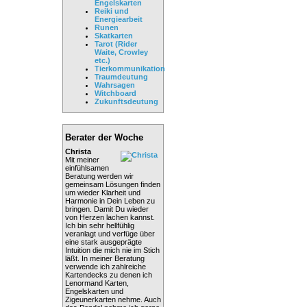
Engelskarten
Reiki und
Energiearbeit
Runen
Skatkarten
Tarot (Rider
Waite, Crowley
etc.)
Tierkommunikation
Traumdeutung
Wahrsagen
Witchboard
Zukunftsdeutung
Berater der Woche
Christa
Mit meiner
einfühlsamen
Beratung werden wir
gemeinsam Lösungen finden
um wieder Klarheit und
Harmonie in Dein Leben zu
bringen. Damit Du wieder
von Herzen lachen kannst.
Ich bin sehr hellfühlig
veranlagt und verfüge über
eine stark ausgeprägte
Intuition die mich nie im Stich
läßt. In meiner Beratung
verwende ich zahlreiche
Kartendecks zu denen ich
Lenormand Karten,
Engelskarten und
Zigeunerkarten nehme. Auch